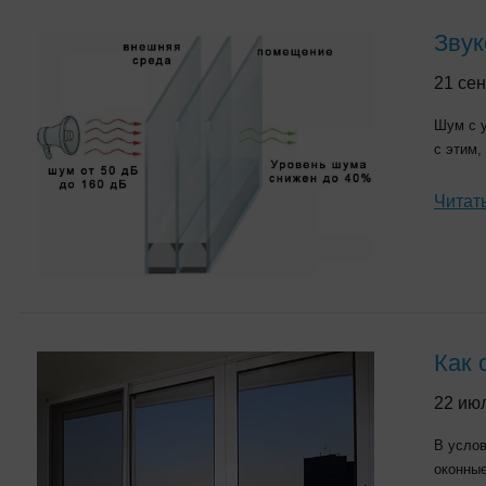
Звук
21 сен
Шум с у
с этим,
Читат
Как 
22 ию
В услов
оконные