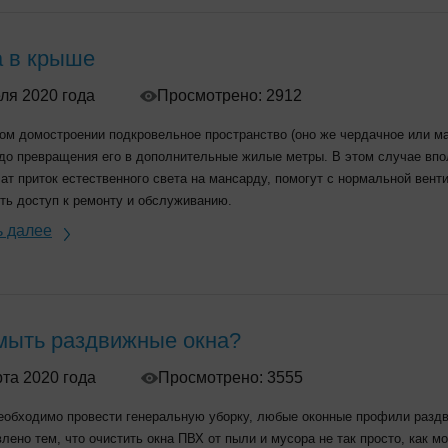
 в крыше
ля 2020 года
Просмотрено: 2912
ом домостроении подкровельное пространство (оно же чердачное или м
до превращения его в дополнительные жилые метры. В этом случае впо
ат приток естественного света на мансарду, помогут с нормальной вент
ть доступ к ремонту и обслуживанию.
ь далее
мыть раздвижные окна?
та 2020 года
Просмотрено: 3555
еобходимо провести генеральную уборку, любые оконные профили раздв
лено тем, что очистить окна ПВХ от пыли и мусора не так просто, как 