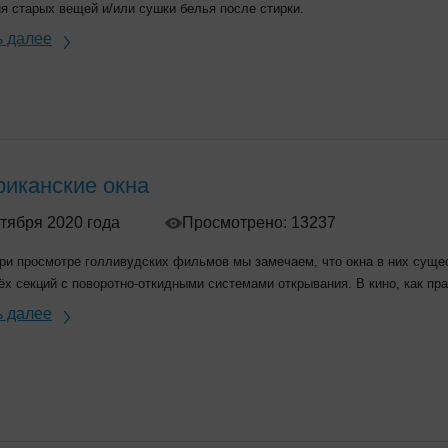
я старых вещей и/или сушки белья после стирки.
ь далее
иканские окна
тября 2020 года
Просмотрено: 13237
ри просмотре голливудских фильмов мы замечаем, что окна в них суще
ёх секций с поворотно-откидными системами открывания. В кино, как пр
ь далее