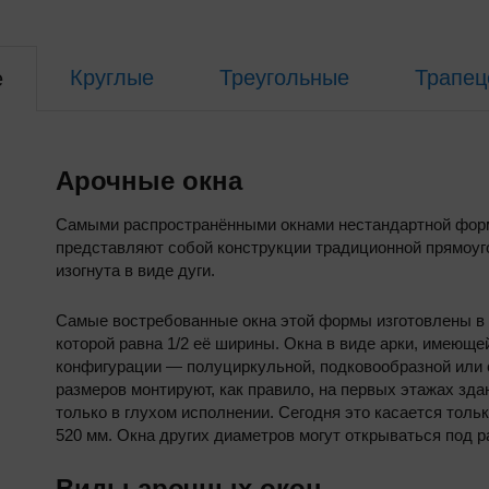
Круглые
Треугольные
Трапец
е
Арочные окна
Самыми распространёнными окнами нестандартной форм
представляют собой конструкции традиционной прямоуг
изогнута в виде дуги.
Самые востребованные окна этой формы изготовлены в 
которой равна 1/2 её ширины. Окна в виде арки, имеющ
конфигурации — полуциркульной, подковообразной или 
размеров монтируют, как правило, на первых этажах зд
только в глухом исполнении. Сегодня это касается толь
520 мм. Окна других диаметров могут открываться под 
Виды арочных окон