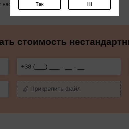
т настоящей изюминкой вашего дома.
Так
Ні
ть стоимость нестандартны
Прикрепить файл