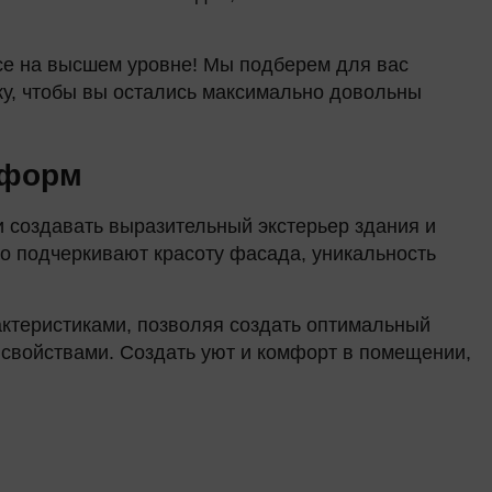
Окна в области
Перезвоним через 15 мин
се на высшем уровне! Мы подберем для вас
По назначению
ку, чтобы вы остались максимально довольны
Декор
 форм
Евроокна
 создавать выразительный экстерьер здания и
Пластиковые окна
о подчеркивают красоту фасада, уникальность
Ламинация окон
актеристиками, позволяя создать оптимальный
 свойствами. Создать уют и комфорт в помещении,