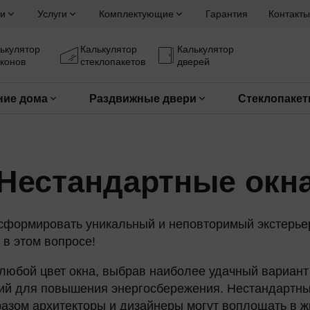
и
Услуги
Комплектующие
Гарантия
Контакты
ькулятор
Калькулятор
Калькулятор
конов
стеклопакетов
дверей
ние дома
Раздвижные двери
Стеклопаке
Нестандартные окн
сформировать уникальный и неповторимый экстерьер
в этом вопросе!
любой цвет окна, выбрав наиболее удачный вариант 
ий для повышения энергосбережения. Нестандартные
разом архитекторы и дизайнеры могут воплощать в ж