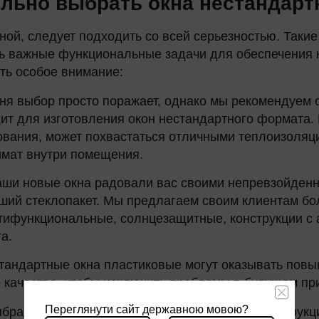
ильно выбрать окна нестандар
тной, следует подходить со всей серьезностью. Так
ть важные функциональные задачи для обеспечения 
ть особое внимание:
ня выбор просто поражает, однако мы рекомендуем 
 для изготовления окон нестандартного формата. П
рования, может похвастаться отличными теплоизол
имат внутри помещения.
аши новые окна радовали вас своими непревзойденн
оший стеклопакет. Мы предлагаем своим клиентам б
функциональные, солнцезащитные, конструкции с а
а.
стандартные окна пластиковые могут оказывать повы
качества, чтобы исключить проблемы в будущем при
Переглянути сайт державною мовою?
брать качественные металлопластиковые конструкц