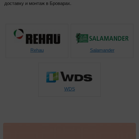
доставку и монтаж в Броварах.
Окна в области
По назначению
Декор
Rehau
Salamander
Евроокна
Пластиковые окна
Ламинация окон
WDS