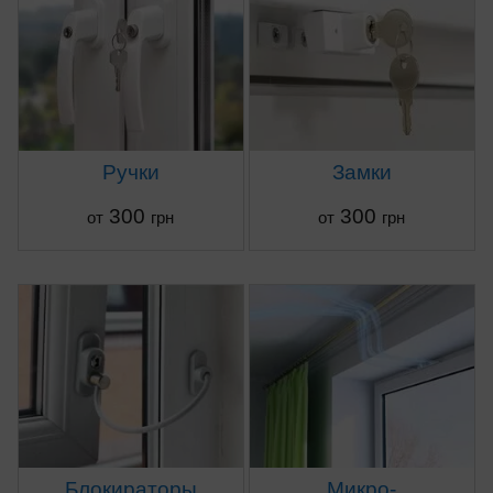
Ручки
Замки
300
300
от
грн
от
грн
Блокираторы
Микро-