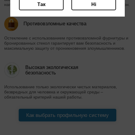
Так
Ні
нагрузкам, а также повышают противовзломные качества окон.
Противовзломные качества
Остекление с использованием противовзломной фурнитуры и
бронированных стекол гарантирует вам безопасность и
максимальную защиту от проникновения злоумышленников.
Высокая экологическая
безопасность
Использование только экологически чистых материалов,
безвредных для человека и окружающей среды –
обязательный критерий нашей работы.
Как выбрать профильную систему