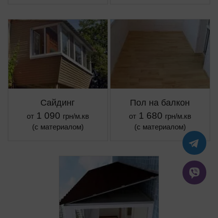
Сайдинг
Пол на балкон
1 090
1 680
от
грн/м.кв
от
грн/м.кв
(с материалом)
(с материалом)
TE
VIB