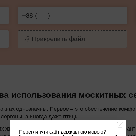
Прикрепить файл
а использования москитных се
окнах однозначны. Первое – это обеспечение комфо
лергены, а иногда даже птицы.
их животных. Некоторые модели, как, например, «ан
Переглянути сайт державною мовою?