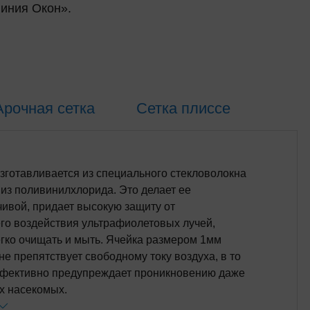
Линия Окон».
Арочная сетка
Cетка плиссе
изготавливается из специального стекловолокна
 из поливинилхлорида. Это делает ее
чивой, придает высокую защиту от
о воздействия ультрафиолетовых лучей,
егко очищать и мыть. Ячейка размером 1мм
не препятствует свободному току воздуха, в то
фективно предупреждает проникновению даже
х насекомых.