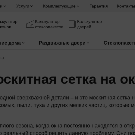
и
Услуги
Комплектующие
Гарантия
Контакты
ькулятор
Калькулятор
Калькулятор
конов
стеклопакетов
дверей
ние дома
Раздвижные двери
Стеклопаке
на
скитная сетка на о
 одной сверхважной детали – и это москитная сетка
комых, пыли, пуха и других мелких частиц, которые 
плого сезона, когда окна постоянно находятся в от
то реальный способ решить данную проблему. Они п