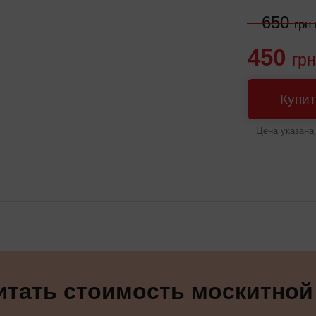
650
грн 
450
грн
Купит
Цена указана 
тать стоимость москитной с