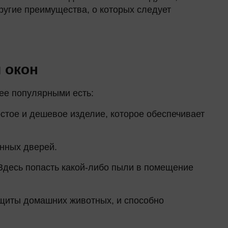
другие преимущества, о которых следует
Окна в области
Перезвоним через 15 мин
По назначению
Декор
 окон
Евроокна
лее популярными есть:
Пластиковые окна
остое и дешевое изделие, которое обеспечивает
Ламинация окон
онных дверей.
. Здесь попасть какой-либо пыли в помещение
ащиты домашних животных, и способно