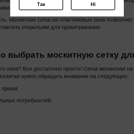
ышей. Конечно, абсолютную безопасность от выпаден
Так
Ні
зависит и от выбранной модели.
ь. Москитная сетка на пластиковые окна позволяет
оставлять открытыми для проветривания.
о выбрать москитную сетку дл
го окна? Все достаточно просто! Сетка москитная н
москитки нужно обращать внимание на следующее:
 проем.
льных потребностей.