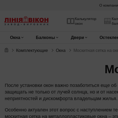
О компани
Калькулятор
Кал
окон
бал
Окна
Балконы
Двери
Остекле
Комплектующие
Окна
Москитная сетка на ок
Мо
После установки окон важно позаботиться еще об
защищать не только от лучей солнца, но и от насе
неприятностей и дискомфорта владельцам жилья.
Особенно актуален этот вопрос с наступлением те
москитная сетка на металлопластиковые окна – э