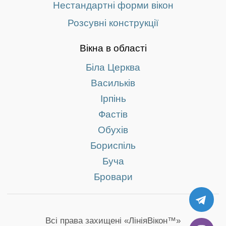
Нестандартні форми вікон
Розсувні конструкції
Вікна в області
Біла Церква
Васильків
Ірпінь
Фастів
Обухів
Бориспіль
Буча
Бровари
TE
Всі права захищені «ЛініяВікон™»