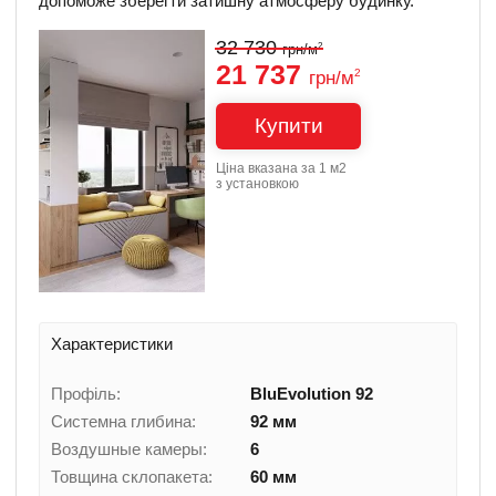
допоможе зберегти затишну атмосферу будинку.
32 730
2
грн/м
21 737
грн/м
2
Купити
Ціна вказана за 1 м2
з установкою
Характеристики
Профіль:
BluEvolution 92
Системна глибина:
92 мм
Воздушные камеры:
6
Товщина склопакета:
60 мм