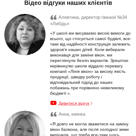
Відео відгуки наших клієнтів
Алевтина, директор гімназії №34
«Либідь»
«У школі ми висуваємо високі вимоги до
всього, що стосується самої будівлі, все-
таки від надійності конструкція залежить
здоров'я наших дітей. Коли вибирали
виконавця для заміни вікон, ми
переглянули безліч варіантів. Зрештою
керівництво школи віддало перевагу
компанії «Лінія вікон» за високу якість
продукції, швидку роботу і
відповідальний підхід до наших
побажань при порівняно невеликому
бюджеті ».
Дивитися відгук
Анна, киянка
«Я довго не могла зважитися на заміну
вікон балкона, але після холодної зими
вирішила, що треба все-таки щось