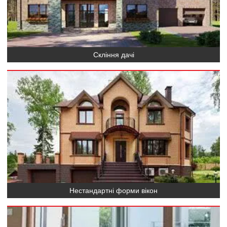
Вікна в області
За призначенням
Скління дачі
Декор
Євровікна
Пластикові вікна
Ламінація вікон
Ламінація Woodec
Нестандартні форми вікон