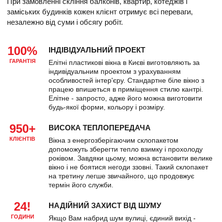
При замовленні скління балконів, квартир, котеджів і
заміських будинків кожен клієнт отримує всі переваги,
незалежно від суми і обсягу робіт.
100%
ІНДІВІДУАЛЬНИЙ ПРОЕКТ
ГАРАНТІЯ
Елітні пластикові вікна в Києві виготовляють за
індивідуальним проектом з урахуванням
особливостей інтер'єру. Стандартне біле вікно з
працею впишеться в приміщення стилю кантрі.
Елітне - запросто, адже його можна виготовити
будь-якої форми, кольору і розміру.
950+
ВИСОКА ТЕПЛОПЕРЕДАЧА
КЛІЄНТІВ
Вікна з енергозберігаючим склопакетом
допоможуть зберегти тепло взимку і прохолоду
роківом. Завдяки цьому, можна встановити велике
вікно і не боятися негоди ззовні. Такий склопакет
на третину легше звичайного, що продовжує
термін його служби.
24!
НАДІЙНИЙ ЗАХИСТ ВІД ШУМУ
ГОДИНИ
Якщо Вам набрид шум вулиці, єдиний вихід -