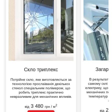
Загарт
Загарт
Cкло триплекс
Cкло триплекс
В результаті 
В результаті 
Потрійне скло, яке виготовляється за
Потрійне скло, яке виготовляється за
самому склі с
самому склі с
технологією прослаювання декількох
технологією прослаіванія декількох
електрику, що р
електрику, що р
стекол спеціальним полімером, що
стекол спеціальним полімером, що
механічних пош
механічних пош
робить триплекс практично
робить триплекс практично
температур в 1
температур в 1
невразливим для механічних впливів.
невразливим для механічних впливів.
зв
зв
3 480
2
від
грн / м
2 
від