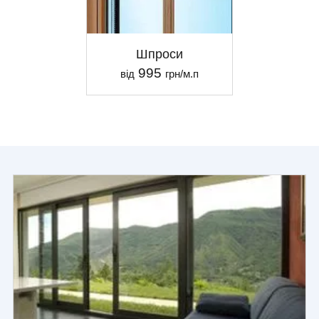
Шпроси
995
від
грн/м.п