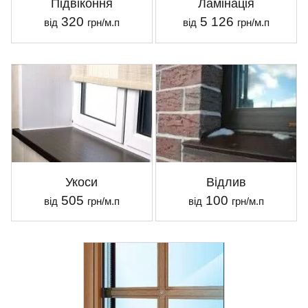
Підвіконня
Ламінація
320
5 126
від
грн/м.п
від
грн/м.п
Укоси
Відлив
505
100
від
грн/м.п
від
грн/м.п