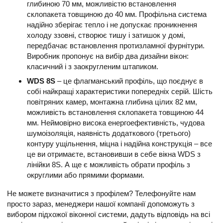
глибиною 70 мм, можливістю встановлення
склопакета товщиною до 40 мм. Профільна система
надійно зберігає тепло і не допускає проникнення
холоду ззовні, створює тишу і затишок у домі,
передбачає встановлення протизламної фурнітури.
Виробник пропонує на вибір два дизайни вікон:
класичний і з заокругленим штапиком.
WDS 8S
– це флагманський профіль, що поєднує в
собі найкращі характеристики попередніх серій. Шість
повітряних камер, монтажна глибина цілих 82 мм,
можливість встановлення склопакета товщиною 44
мм. Неймовірно висока енергоефективність, чудова
шумоізоляція, наявність додаткового (третього)
контуру ущільнення, міцна і надійна конструкція – все
це ви отримаєте, встановивши в себе вікна WDS з
лінійки 8S. А ще є можливість обрати профіль з
округлими або прямими формами.
Не можете визначитися з профілем? Телефонуйте нам
просто зараз, менеджери нашої компанії допоможуть з
вибором підхожої віконної системи, дадуть відповідь на всі