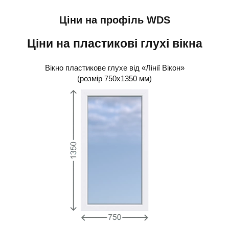
Вікна в області
Ціни на профіль WDS
За призначенням
Ціни на пластикові глухі вікна
Декор
Вікно пластикове глухе від «Лінії Вікон»
(розмір 750х1350 мм)
Євровікна
Пластикові вікна
Ламінація вікон
Ламінація Woodec