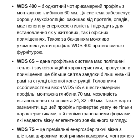
WDS 400
– бюджетний чотирикамерний профіль з
монтажною глибиною 60 мм. Ця система забезпечує
хорошу звукоізоляцію, захищає від протягів, опадів,
має непогану енергоефективність і підходить для
встановлення як у житлових, так і офісних
приміщеннях. Також за бажанням можливо
укомплектувати профіль WDS 400 протизламною
фурнітурою.
WDS 6S
– дана профільна система має поліпшені
тепло- і звукоізоляційні характеристики, пропускає в
приміщення ще більше світла завдяки більш низькій
рамі та стулці віконної конструкції. Головними
особливостями вікон WDS 6S є шестикамерний
профіль, монтажна глибина 70 мм, можливість
встановлення склопакета 24, 32 і 40 мм. Також варто
зазначити, що цей профіль привертає увагу не тільки
характеристиками, а й своїми гранованими формами,
які надають вікну елегантного зовнішнього вигляду.
WDS 7S
– це преміальні енергозберігаючі вікна з
шістьма широкими повітряними камерами, монтажною