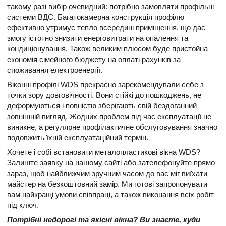
такому разі вибір очевидний: потрібно замовляти профільні
системи ВДС. Багатокамерна конструкція профілю
ефективно утримує тепло всередині приміщення, що дає
змогу істотно знизити енерговитрати на опалення та
кондиціонування. Також великим плюсом буде пристойна
економія сімейного бюджету на оплаті рахунків за
споживання електроенергії.
Віконні профілі WDS прекрасно зарекомендували себе з
точки зору довговічності. Вони стійкі до пошкоджень, не
деформуються і повністю зберігають свій бездоганний
зовнішній вигляд. Жодних проблем під час експлуатації не
виникне, а регулярне профілактичне обслуговування значно
подовжить їхній експлуатаційний термін.
Хочете і собі встановити металопластикові вікна WDS?
Залиште заявку на нашому сайті або зателефонуйте прямо
зараз, щоб найближчим зручним часом до вас міг виїхати
майстер на безкоштовний замір. Ми готові запропонувати
вам найкращі умови співпраці, а також виконання всіх робіт
під ключ.
Потрібні недорогі та якісні вікна? Ви знаєте, куди