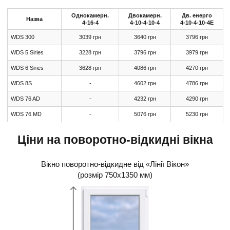
Однокамерн.
Двокамерн.
Дв. енерго
Назва
4-16-4
4-10-4-10-4
4-10-4-10-4Е
WDS 300
3039 грн
3640 грн
3796 грн
WDS 5 Siries
3228 грн
3796 грн
3979 грн
WDS 6 Siries
3628 грн
4086 грн
4270 грн
WDS 8S
-
4602 грн
4786 грн
WDS 76 AD
-
4232 грн
4290 грн
WDS 76 МD
-
5076 грн
5230 грн
Ціни на поворотно-відкидні вікна
Вікно поворотно-відкидне від «Лінії Вікон»
(розмір 750х1350 мм)