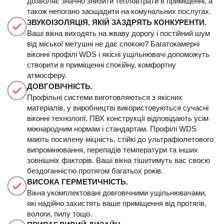
дозволяє значно знизити тепловтрати в приміщенні, а
також непогано заощадити на комунальних послугах.
ЗВУКОІЗОЛЯЦІЯ, ЯКІЙ ЗАЗДРЯТЬ КОНКУРЕНТИ.
Ваші вікна виходять на жваву дорогу і постійний шум
від міської метушні не дає спокою? Багатокамерні
віконні профілі WDS і якісні ущільнювачі допоможуть
створити в приміщенні спокійну, комфортну
атмосферу.
ДОВГОВІЧНІСТЬ.
Профільні системи виготовляються з якісних
матеріалів, у виробництві використовуються сучасні
віконні технології, ПВХ конструкції відповідають усім
міжнародним нормам і стандартам. Профілі WDS
мають посилену міцність, стійкі до ультрафіолетового
випромінювання, перепадів температури та інших
зовнішніх факторів. Ваші вікна тішитимуть вас своєю
бездоганністю протягом багатьох років.
ВИСОКА ГЕРМЕТИЧНІСТЬ.
Вікна укомплектовані довговічними ущільнювачами,
які надійно захистять ваше приміщення від протягів,
вологи, пилу тощо.