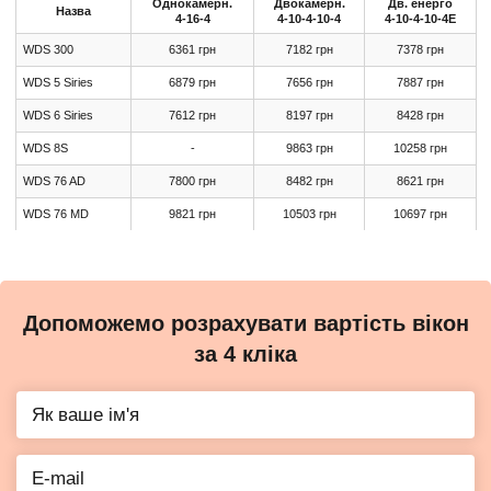
Однокамерн.
Двокамерн.
Дв. енерго
Назва
4-16-4
4-10-4-10-4
4-10-4-10-4Е
WDS 300
6361 грн
7182 грн
7378 грн
WDS 5 Siries
6879 грн
7656 грн
7887 грн
WDS 6 Siries
7612 грн
8197 грн
8428 грн
WDS 8S
-
9863 грн
10258 грн
WDS 76 AD
7800 грн
8482 грн
8621 грн
WDS 76 МD
9821 грн
10503 грн
10697 грн
Допоможемо розрахувати вартість вікон
за 4 кліка