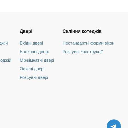
Двері
Скління котеджів
джій
Вхідні двері
Нестандартні форми вікон
Балконні двері
Розсувні конструкції
лоджій
Міжкімнатні двері
Офісні двері
Розсувні двері
TEL