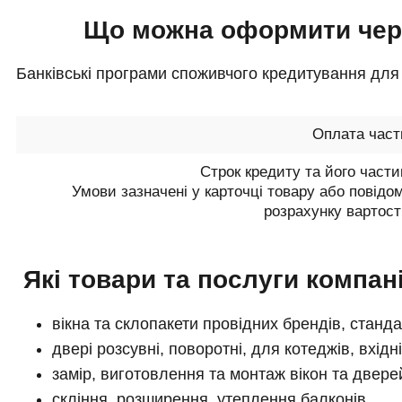
Що можна оформити чере
Банківські програми споживчого кредитування для к
Оплата час
Строк кредиту та його части
Умови зазначені у карточці товару або повід
розрахунку вартост
Які товари та послуги компані
вікна та склопакети провідних брендів, станда
двері розсувні, поворотні, для котеджів, вхідні
замір, виготовлення та монтаж вікон та двер
скління, розширення, утеплення балконів.