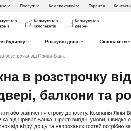
нію
Послуги
Комплектуючі
Гарантія
Контакти
ькулятор
Калькулятор
Калькулятор
конів
склопакетів
дверей
ня будинку
Розсувні двері
Склопакети
ва розстрочка від ПриватБанк
кна в розстрочку ві
двері, балкони та р
ати або закінчення строку депозиту. Компанія Лінія 
ка від Приват Банка. Прості вигідні умови, швидке
к від вітру, дощу та непроханих гостей потрібно зар