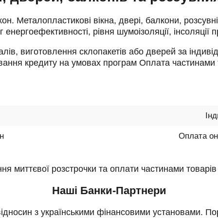
ікон. Металопластикові вікна, двері, балкони, розсувн
г енергоефективності, рівня шумоізоляції, інсоляції 
алів, виготовлення склопакетів або дверей за індиві
ання кредиту на умовах програм Оплата частинами та
Ін
он
Оплата он
 миттєвої розстрочки та оплати частинами товарів та
Наші Банки-Партнери
відносин з українськими фінансовими установами. Пор