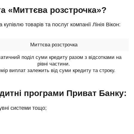
Вікна в області
а «Миттєва розстрочка»?
Передзвонимо через 15 хв
За призначенням
купівлю товарів та послуг компанії Лінія Вікон:
Декор
Миттєва розстрочка
Євровікна
атичний поділ суми кредиту разом з відсотками на
рівні частини.
Пластикові вікна
мір виплат залежить від суми кредиту та строку.
Ламінація вікон
редитні програми Приват Банку:
Ламінація Woodec
сувні системи тощо;