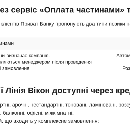
з сервіс «Оплата частинами» т
лієнтів Приват Банку пропонують два типи позики на 
тинами
ни визначає компанія.
Автом
омляються менеджером після проведення
і замовлення
Роз
ї Лінія Вікон доступні через к
ртні, арочні, нестандартні, тоновані, ламіновані, роз
, балконні, офісні, міжкімнатні;
ей, що входить у комплексне замовлення;