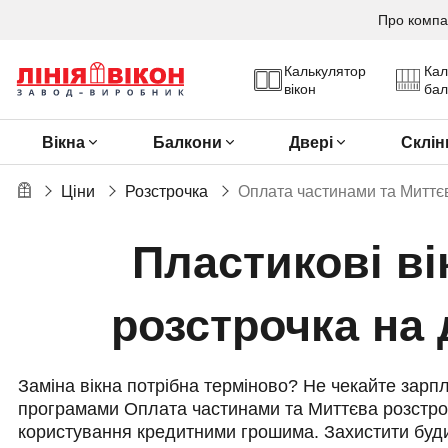
Про компа
Калькулятор
Кал
вікон
бал
Вікна
Балкони
Двері
Склін
Ціни
Розстрочка
Оплата частинами та Миттє
Пластикові ві
розстрочка на 
Заміна вікна потрібна терміново? Не чекайте зарпл
програмами Оплата частинами та Миттєва розстроч
користування кредитними грошима. Захистити будино