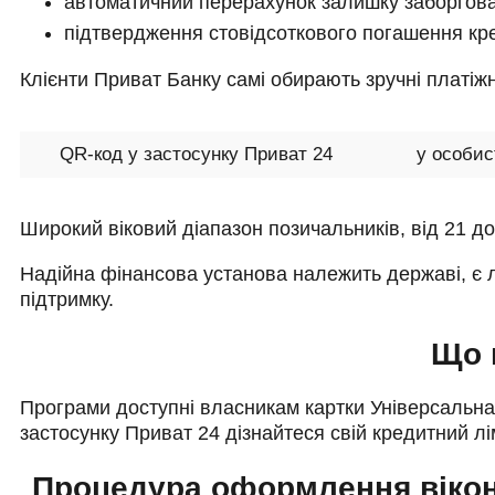
автоматичний перерахунок залишку заборгова
підтвердження стовідсоткового погашення кре
Клієнти Приват Банку самі обирають зручні платіжн
QR-код у застосунку Приват 24
у особис
Широкий віковий діапазон позичальників, від 21 до 
Надійна фінансова установа належить державі, є л
підтримку.
Що 
Програми доступні власникам картки Універсальна
застосунку Приват 24 дізнайтеся свій кредитний лі
Процедура оформлення вікон,