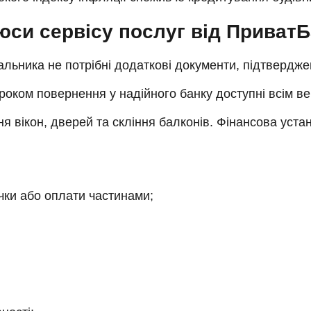
юси сервісу послуг від ПриватБ
льника не потрібні додаткові документи, підтверджен
троком повернення у надійного банку доступні всім в
я вікон, дверей та скління балконів. Фінансова уста
чки або оплати частинами;