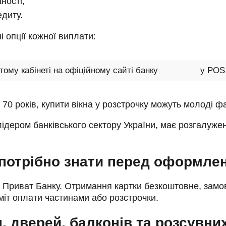
ності;
диту.
і опції кожної виплати:
тому кабінеті на офіційному сайті банку
у POS 
70 років, купити вікна у розстрочку можуть молоді фа
ідером банківського сектору України, має розгалужен
потрібно знати перед оформле
 Приват Банку. Отримання картки безкоштовне, замов
міт оплати частинами або розстрочки.
 дверей, балконів та розсувни