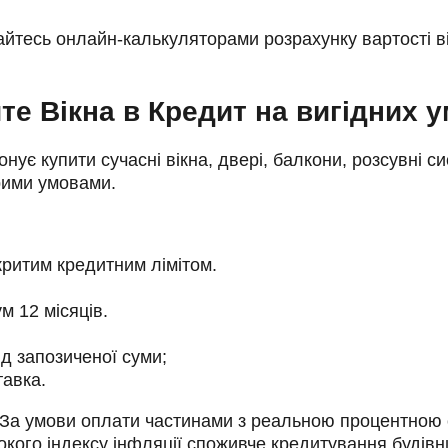
айтесь онлайн-калькуляторами розрахунку вартості ві
те Вікна в Кредит на вигідних 
онує купити сучасні вікна, двері, балкони, розсувні 
рими умовами.
дкритим кредитним лімітом.
м 12 місяців.
д запозиченої суми;
тавка.
і. За умови оплати частинами з реальною процентною
сокого індексу інфляції споживче кредитування будівн