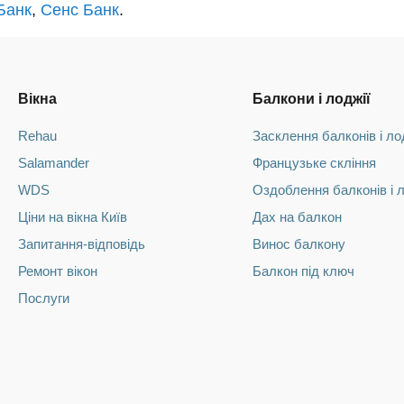
Банк
,
Сенс Банк
.
Вікна
Балкони і лоджії
Rehau
Засклення балконів і ло
Salamander
Французьке скління
WDS
Оздоблення балконів і 
Ціни на вікна Київ
Дах на балкон
Запитання-відповідь
Винос балкону
Ремонт вікон
Балкон під ключ
Послуги