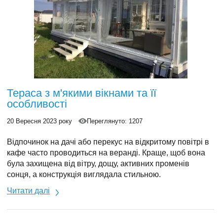
Тераса з м'якими вікнами та її
особливості
20 Вересня 2023 року
Переглянуто: 1207
Відпочинок на дачі або перекус на відкритому повітрі в
кафе часто проводиться на веранді. Краще, щоб вона
була захищена від вітру, дощу, активних променів
сонця, а конструкція виглядала стильною.
Справляються із цими завданнями ПВХ штори.
Читати далі