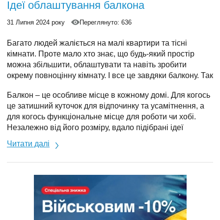
Ідеї облаштування балкона
Вікна в області
31 Липня 2024 року
Переглянуто: 636
За призначенням
Багато людей жаліється на малі квартири та тісні
кімнати. Проте мало хто знає, що будь-який простір
Декор
можна збільшити, облаштувати та навіть зробити
окрему повноцінну кімнату. І все це завдяки балкону. Так
Євровікна
склалося, що його довгі роки вважали місцем для
Балкон – це особливе місце в кожному домі. Для когось
складання непотрібних речей. Але сьогодні думка на
це затишний куточок для відпочинку та усамітнення, а
Пластикові вікна
цей рахунок змінилася.
для когось функціональне місце для роботи чи хобі.
Незалежно від його розміру, вдало підібрані ідеї
Ламінація вікон
облаштування балкона допоможуть створити ідеальний
Читати далі
простір, який зробить проживання ще більш
Ламінація Woodec
комфортним.