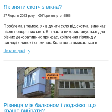
Як зняти скотч з вікна?
27 Червня 2023 року
Переглянуто: 5865
Проблема з темою, як відмити скло від скотча, виникає і
після новорічних свят. Він часто використовується для
різних декоративних прикрас, кріплення гірлянд у
вигляді ялинок і сніжинок. Коли вона вмикається в
нічний час, це створює незабутній ефект, але очищення
Читати далі
поверхонь після завершення святкових днів стає
справжнім випробуванням.
Різниця між балконом і лоджією: що
краще вибрати?