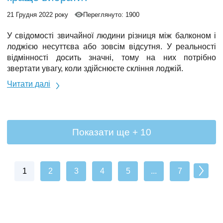
21 Грудня 2022 року
Переглянуто: 1900
У свідомості звичайної людини різниця між балконом і
лоджією несуттєва або зовсім відсутня. У реальності
відмінності досить значні, тому на них потрібно
звертати увагу, коли здійснюєте
скління лоджій
.
Читати далі
Показати ще + 10
1
2
3
4
5
...
7