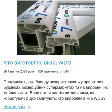
Хто виготовляє вікна WDS
28 Серпня 2023 року
Переглянуто: 844
Продукцію цього бренду використовують у приватних
будинках, комерційних супермаркетах та на виробничих
майданчиках. Вони стали настільки звичними, що
користувачі рідко запитують: хто виробляє вікна WDS?
Хоча для багатьох ця абревіатура стала означати те
Читати далі
саме, що і стандарт якості в металопластикових