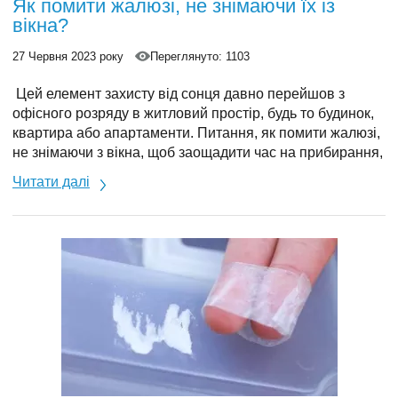
Як помити жалюзі, не знімаючи їх із
вікна?
27 Червня 2023 року
Переглянуто: 1103
Цей елемент захисту від сонця давно перейшов з
офісного розряду в житловий простір, будь то будинок,
квартира або апартаменти. Питання, як помити жалюзі,
не знімаючи з вікна, щоб заощадити час на прибирання,
стає актуальним у різних випадках, оскільки вони
Читати далі
застосовуються на балконах, лоджіях, у альтанках, на
терасах, в альтанках, а також у різних житлових
кімнатах – від вітальні до вітальні дитячої та спальні.