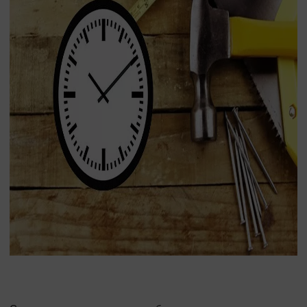
Окна в области
По назначению
Декор
Евроокна
Пластиковые окна
Ламинация окон