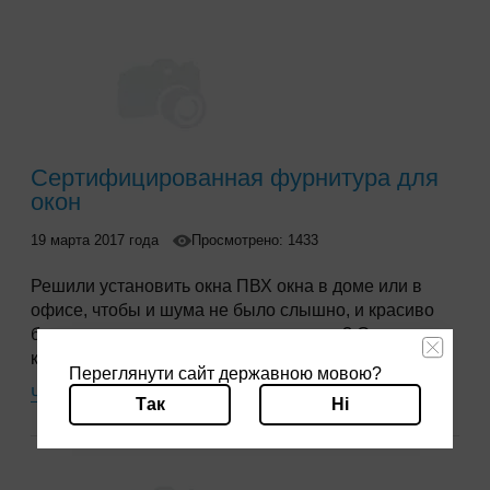
Сертифицированная фурнитура для
окон
19 марта 2017 года
Просмотрено: 1433
Решили установить окна ПВХ окна в доме или в
офисе, чтобы и шума не было слышно, и красиво
было, и тепло, когда за окном холодно? Сегодня
каждый человек понимает, что поменять старые
Переглянути сайт державною мовою?
оконные «деревяшки» на новые окна
—
дело
Читать далее
Так
Ні
серьезное, требует тщательного подхода к выбору
качественных оконных конструкций.