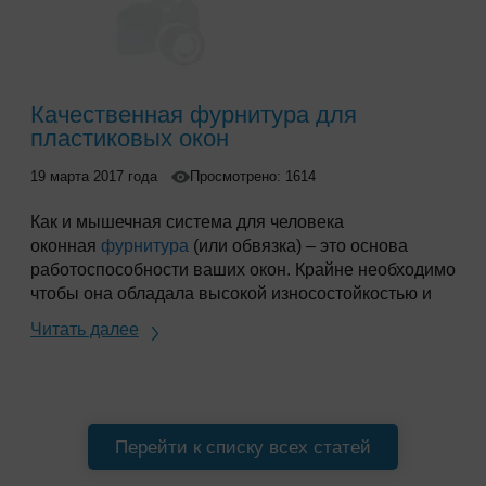
Качественная фурнитура для
пластиковых окон
19 марта 2017 года
Просмотрено: 1614
Как и мышечная система для человека
оконная
фурнитура
(или обвязка) – это основа
работоспособности ваших окон. Крайне необходимо
чтобы она обладала высокой износостойкостью и
надежностью, ведь каждый раз открывая или
Читать далее
закрывая окно всю его тяжесть Вы «возлагаете»
именно на этот механизм. При покупке окна с
обвязкой низкого качества, Вы рискуете получить
изделие, которое быстро выйдет из строя и будет
нуждаться в частой регулировке. Это важно
Перейти к списку всех статей
учитывать при выборе производителя.