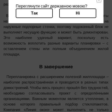
разного типа: раздвижные, распашные.
Переглянути сайт державною мовою?
Так
Ні
В более поздних кирпичных постройках балконные плиты
не фиксируются подоконником. Конструкции опираются на
наружные подпорные стенки, поэтому подоконный блок не
выполняет несущую функцию и может быть демонтирован.
Это наиболее удачный вариант, поскольку есть
возможность воплотить разные варианты планировки – с
оставлением стены или полным объединением жилой
площади.
В завершение
Перепланировка с расширением полезной жилплощади –
наиболее распространённая и проводится в разных типах
домостроений. Чтобы весь процесс прошёл без трудностей,
необходимо согласовывать проект с определёнными
организациями. Важным моментом является утепление, в
основе которого правильный подбор стеклопакетов.
Компания «Линия окон» может выполнить не только