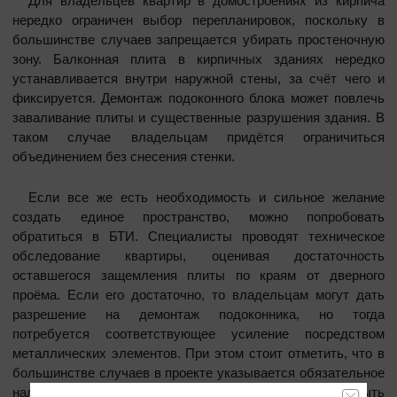
Для владельцев квартир в домостроениях из кирпича
нередко ограничен выбор перепланировок, поскольку в
большинстве случаев запрещается убирать простеночную
зону. Балконная плита в кирпичных зданиях нередко
устанавливается внутри наружной стены, за счёт чего и
фиксируется. Демонтаж подоконного блока может повлечь
заваливание плиты и существенные разрушения здания. В
таком случае владельцам придётся ограничиться
объединением без снесения стенки.
Если все же есть необходимость и сильное желание
создать единое пространство, можно попробовать
обратиться в БТИ. Специалисты проводят техническое
обследование квартиры, оценивая достаточность
оставшегося защемления плиты по краям от дверного
проёма. Если его достаточно, то владельцам могут дать
разрешение на демонтаж подоконника, но тогда
потребуется соответствующее усиление посредством
металлических элементов. При этом стоит отметить, что в
большинстве случаев в проекте указывается обязательное
наличие металлопластиковых дверей, которые могут быть