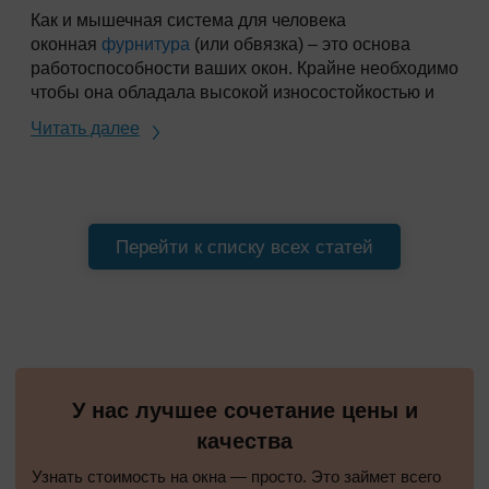
Как и мышечная система для человека
оконная
фурнитура
(или обвязка) – это основа
работоспособности ваших окон. Крайне необходимо
чтобы она обладала высокой износостойкостью и
надежностью, ведь каждый раз открывая или
Читать далее
закрывая окно всю его тяжесть Вы «возлагаете»
именно на этот механизм. При покупке окна с
обвязкой низкого качества, Вы рискуете получить
изделие, которое быстро выйдет из строя и будет
нуждаться в частой регулировке. Это важно
Перейти к списку всех статей
учитывать при выборе производителя.
У нас лучшее сочетание цены и
качества
Узнать стоимость на окна — просто. Это займет всего