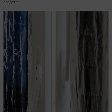
средства.
Окна в области
По назначению
Декор
Евроокна
Пластиковые окна
Ламинация окон