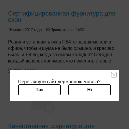
Сертифицированная фурнитура для
окон
19 марта 2017 года
Просмотрено: 1433
Решили установить окна ПВХ окна в доме или в
офисе, чтобы и шума не было слышно, и красиво
было, и тепло, когда за окном холодно? Сегодня
каждый человек понимает, что поменять старые
оконные «деревяшки» на новые окна
—
дело
Читать далее
серьезное, требует тщательного подхода к выбору
качественных оконных конструкций.
Переглянути сайт державною мовою?
Так
Ні
Качественная фурнитура для