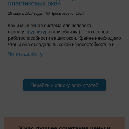
пластиковых окон
19 марта 2017 года
Просмотрено: 1614
Как и мышечная система для человека
оконная
фурнитура
(или обвязка) – это основа
работоспособности ваших окон. Крайне необходимо
чтобы она обладала высокой износостойкостью и
надежностью, ведь каждый раз открывая или
Читать далее
закрывая окно всю его тяжесть Вы «возлагаете»
именно на этот механизм. При покупке окна с
обвязкой низкого качества, Вы рискуете получить
изделие, которое быстро выйдет из строя и будет
нуждаться в частой регулировке. Это важно
Перейти к списку всех статей
учитывать при выборе производителя.
У нас лучшее сочетание цены и